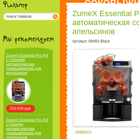
соковыж
ZumeX Essential Pr
автоматическая с
апельсинов
Артикул: 08483-Black
ZumeX Essential Pro (Kit
L) Graphite
автоматическая
соковыжималка для
апельсинов
243 639 руб.
ZumeX Essential Pro (Kit
L) Orange
автоматическая
сравнить
соковыжималка для
апельсинов