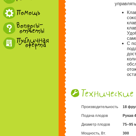
управлять
Кла
сок
кла
кла
Удо
сам
С п
под
дост
кол
обс
ото
ост
Производительность
18 фру
Подача плодов
Рукав 
Диаметр плодов
75–95 
Мощность, Вт.
300