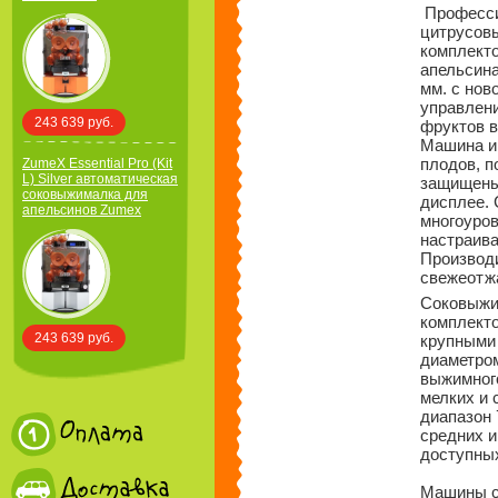
Професси
цитрусовы
комплекто
апельсин
мм. с нов
управлени
243 639 руб.
фруктов в
Машина и
плодов, п
ZumeX Essential Pro (Kit
L) Silver автоматическая
защищены
соковыжималка для
дисплее.
апельсинов Zumex
многоуров
настраива
Производи
свежеотжа
Соковыжи
комплекто
243 639 руб.
крупными
диаметром
выжимного
мелких и 
диапазон 
средних и
доступны
Машины се