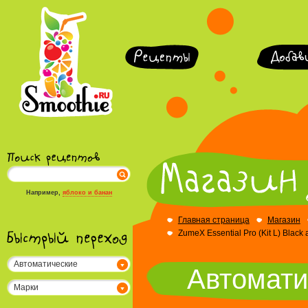
Например,
яблоко и банан
Главная страница
Магазин
ZumeX Essential Pro (Kit L) Bla
Автоматические
Автомати
соковыжималки
Марки