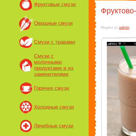
Фруктовые смузи
Фруктово-
Овощные смузи
Рецепт от
admin
Смузи с травами
Смузи с
молочными
продуктами и их
заменителями
Горячие смузи
Холодные смузи
Лечебные смузи