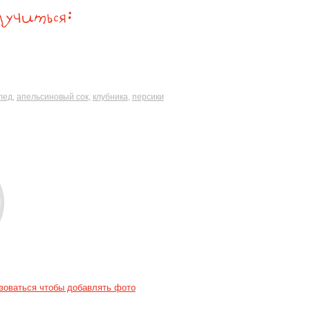
лед
,
апельсиновый сок
,
клубника
,
персики
зоваться чтобы добавлять фото