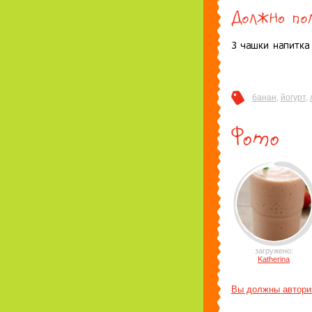
банан
,
йогурт
,
загружено:
Katherina
Вы должны автори