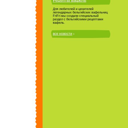
Рецепты вафель
Для любителей и ценителей
легендарных бельгийских вафельниц
FriFri мы создали специальный
раздел с бельгийскими рецептами
вафель.
все новости