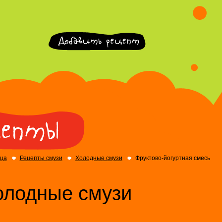
ица
Рецепты смузи
Холодные смузи
Фруктово-йогуртная смесь
олодные смузи