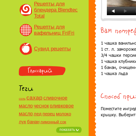
Рецепты для
блендера Blendtec
Total
Рецепты для
вафельниц FriFri
Сувид рецепты
сахар
сливочное
соль
масло
чеснок
оливковое
масло
лед
перец
молоко
лук
банан
лимонный сок
показать