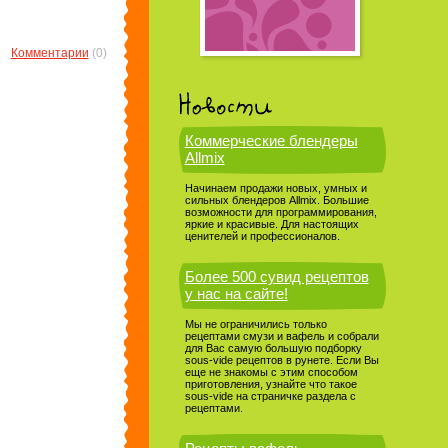
Комментарии
(0)
Коммерческие блендеры
Allmix
Начинаем продажи новых, умных и
сильных блендеров Allmix. Большие
возможности для программирования,
яркие и красивые. Для настоящих
ценителей и профессионалов.
Более 500 сувид рецептов
у нас на сайте!
Мы не ограничились только
рецептами смузи и вафель и собрали
для Вас самую большую подборку
sous-vide рецептов в рунете. Если Вы
еще не знакомы с этим способом
приготовления, узнайте что такое
sous-vide на страничке раздела с
рецептами.