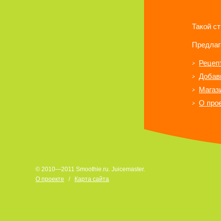
Такой с
Предлаг
Рецеп
Добав
Магаз
О про
© 2010—2011 Smoothie.ru. Juicemaster.
О проекте
/
Карта сайта