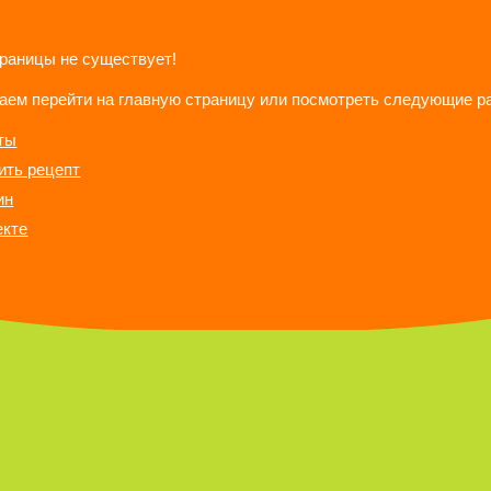
траницы не существует!
аем перейти на главную страницу или посмотреть следующие р
ты
ить рецепт
ин
екте