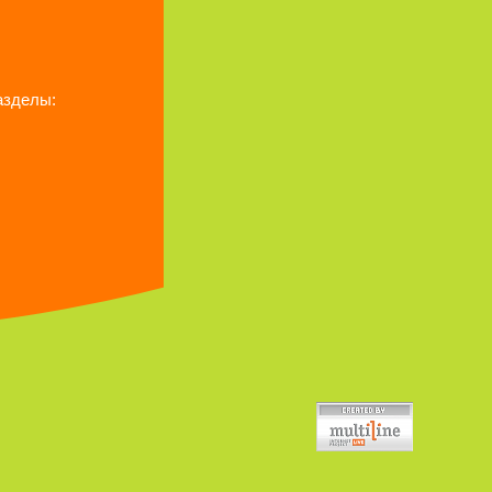
азделы: