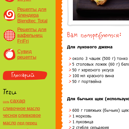
Рецепты для
блендера
Blendtec Total
Рецепты для
вафельниц
FriFri
Сувид
рецепты
сахар
соль
сливочное масло
чеснок
оливковое
масло
лед
перец