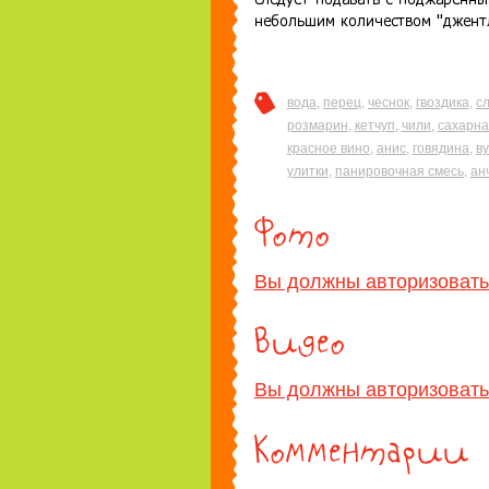
вода
,
перец
,
чеснок
,
гвоздика
,
с
розмарин
,
кетчуп
,
чили
,
сахарна
красное вино
,
анис
,
говядина
,
ву
улитки
,
панировочная смесь
,
ан
Вы должны авторизовать
Вы должны авторизовать