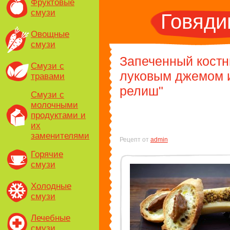
Фруктовые
смузи
Говяди
Овощные
смузи
Запеченный костны
Смузи с
луковым джемом 
травами
релиш"
Смузи с
молочными
продуктами и
их
заменителями
Рецепт от
admin
Горячие
смузи
Холодные
смузи
Лечебные
смузи