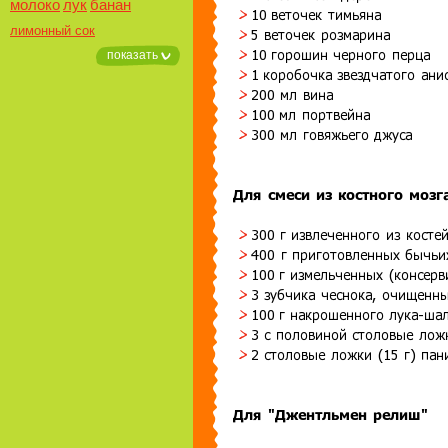
молоко
лук
банан
лимонный сок
показать