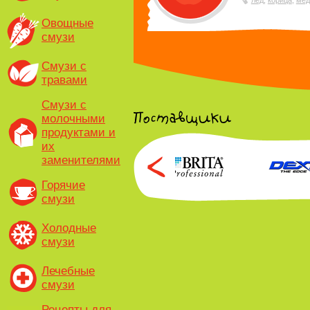
лед
,
корица
,
мед
Овощные
смузи
Смузи с
травами
Смузи с
молочными
продуктами и
их
заменителями
Горячие
смузи
Холодные
смузи
Лечебные
смузи
Рецепты для