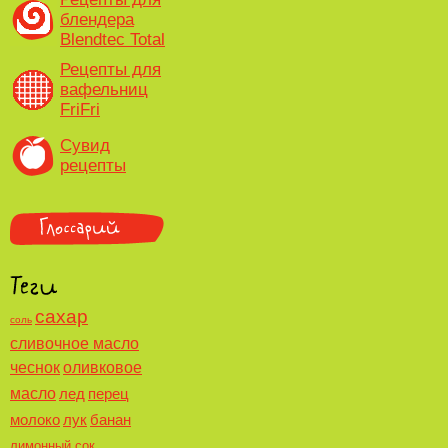
блендера
Blendtec Total
Рецепты для
вафельниц
FriFri
Сувид
рецепты
сахар
соль
сливочное масло
чеснок
оливковое
масло
лед
перец
молоко
лук
банан
лимонный сок