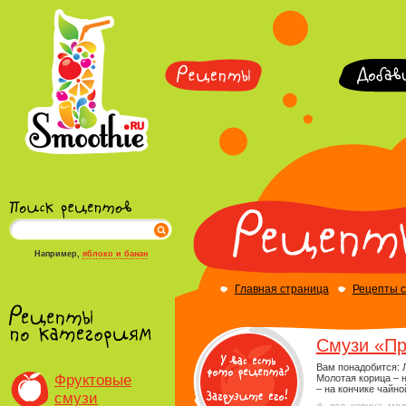
Например,
яблоко и банан
Главная страница
Рецепты 
Смузи «Пр
Вам понадобится: Ли
Фруктовые
Молотая корица – 
– на кончике чайно
смузи