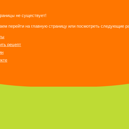
траницы не существует!
аем перейти на главную страницу или посмотреть следующие р
ты
ить рецепт
ин
екте