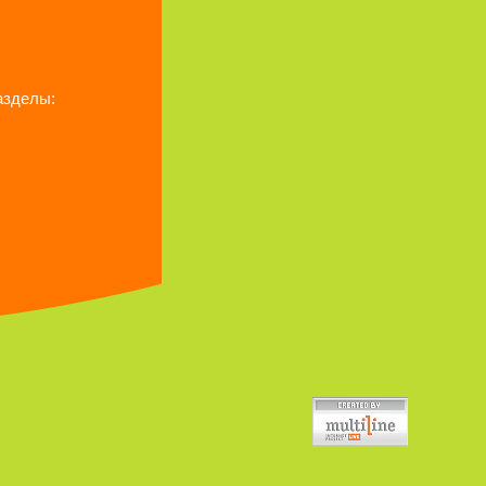
азделы: