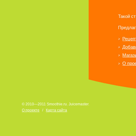
Такой с
Предлаг
Рецеп
Добав
Магаз
О про
© 2010—2011 Smoothie.ru. Juicemaster.
О проекте
/
Карта сайта