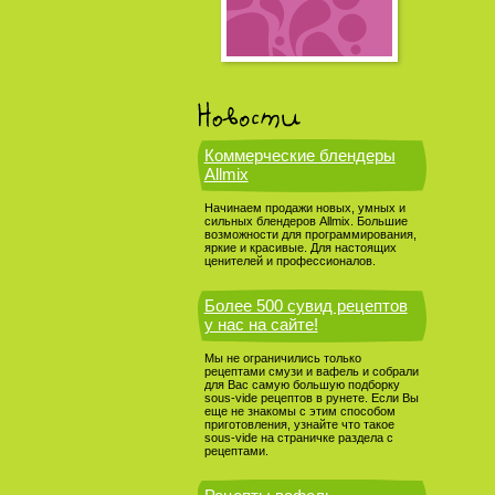
Коммерческие блендеры
Allmix
Начинаем продажи новых, умных и
сильных блендеров Allmix. Большие
возможности для программирования,
яркие и красивые. Для настоящих
ценителей и профессионалов.
Более 500 сувид рецептов
у нас на сайте!
Мы не ограничились только
рецептами смузи и вафель и собрали
для Вас самую большую подборку
sous-vide рецептов в рунете. Если Вы
еще не знакомы с этим способом
приготовления, узнайте что такое
sous-vide на страничке раздела с
рецептами.