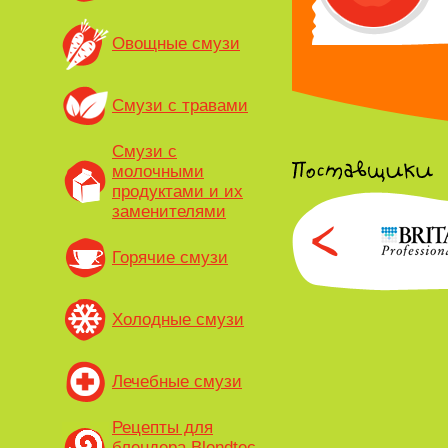
Овощные смузи
Смузи с травами
Смузи с
молочными
продуктами и их
заменителями
Горячие смузи
Холодные смузи
Лечебные смузи
Рецепты для
блендера Blendtec