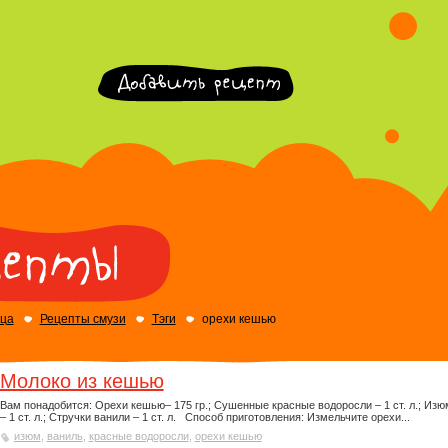
ица
Рецепты смузи
Тэги
орехи кешью
Молоко из кешью
Вам понадобится: Орехи кешью– 175 гр.; Сушенные красные водоросли – 1 ст. л.; Изю
– 1 ст. л.; Стручки ванили – 1 ст. л. Способ приготовления: Измельчите орехи...
изюм
,
ваниль
,
красные водоросли
,
орехи кешью