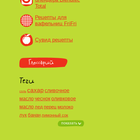
Total
Рецепты для
вафельниц FriFri
Сувид рецепты
сахар
сливочное
соль
масло
чеснок
оливковое
масло
лед
перец
молоко
лук
банан
лимонный сок
показать