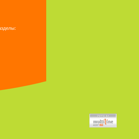
азделы: