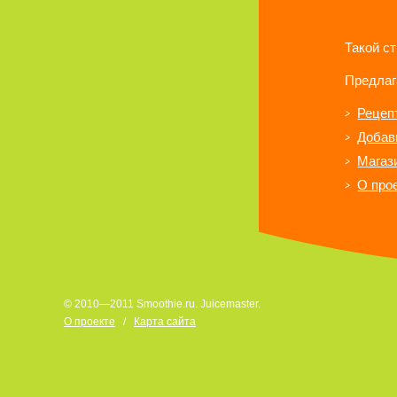
Такой с
Предлаг
Рецеп
Добав
Магаз
О про
© 2010—2011 Smoothie.ru. Juicemaster.
О проекте
/
Карта сайта