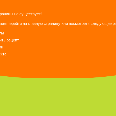
траницы не существует!
аем перейти на главную страницу или посмотреть следующие р
ты
ить рецепт
ин
екте