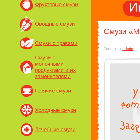
И
Фруктовые смузи
Овощные смузи
Смузи «М
Смузи с травами
Рецепт от
admin
Смузи с
молочными
продуктами и их
заменителями
Горячие смузи
Холодные смузи
Лечебные смузи