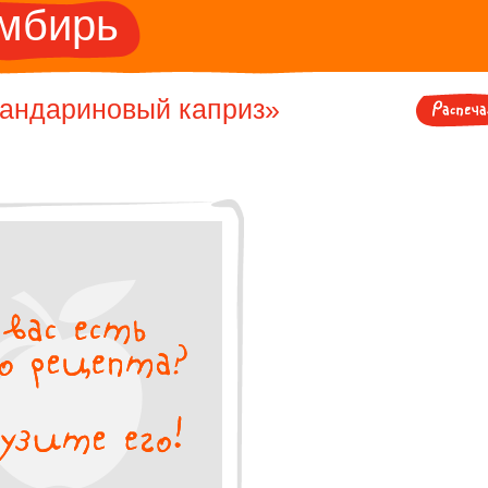
мбирь
андариновый каприз»