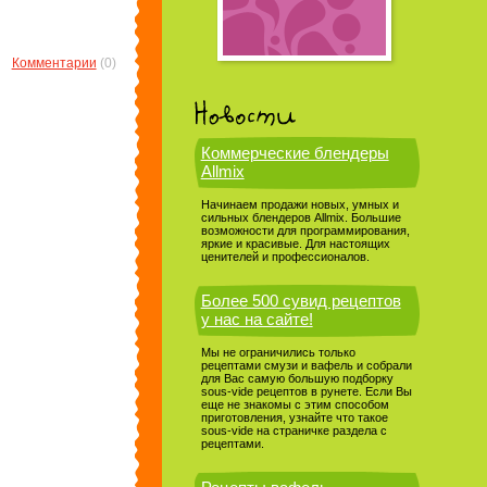
Комментарии
(0)
Коммерческие блендеры
Allmix
Начинаем продажи новых, умных и
сильных блендеров Allmix. Большие
возможности для программирования,
яркие и красивые. Для настоящих
ценителей и профессионалов.
Более 500 сувид рецептов
у нас на сайте!
Мы не ограничились только
рецептами смузи и вафель и собрали
для Вас самую большую подборку
sous-vide рецептов в рунете. Если Вы
еще не знакомы с этим способом
приготовления, узнайте что такое
sous-vide на страничке раздела с
рецептами.