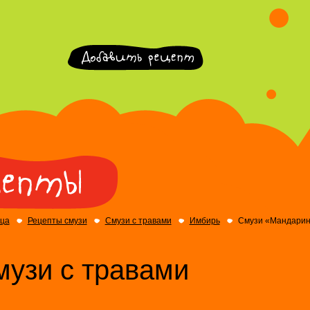
ица
Рецепты смузи
Смузи с травами
Имбирь
Смузи «Мандарин
музи с травами