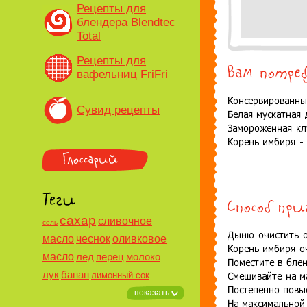
Рецепты для
блендера Blendtec
Total
Рецепты для
вафельниц FriFri
Сувид рецепты
сахар
сливочное
соль
масло
чеснок
оливковое
масло
лед
перец
молоко
лук
банан
лимонный сок
показать