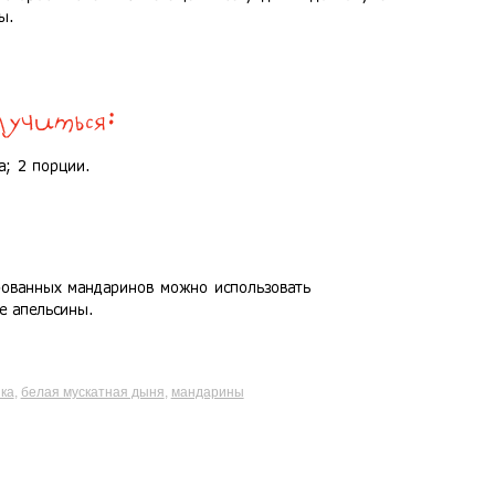
ка
,
белая мускатная дыня
,
мандарины