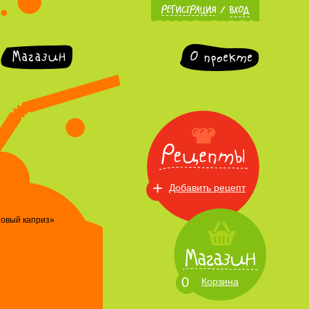
+
Добавить рецепт
овый каприз»
0
Корзина