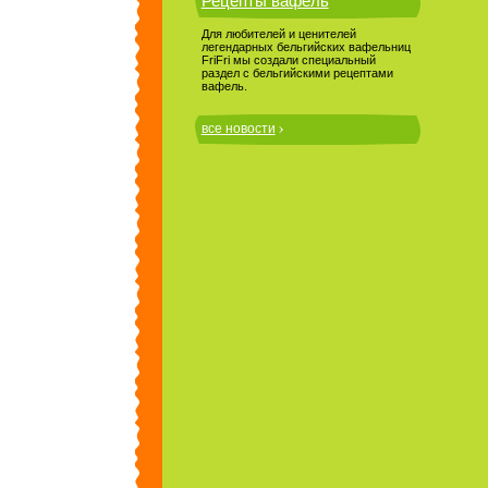
Рецепты вафель
Для любителей и ценителей
легендарных бельгийских вафельниц
FriFri мы создали специальный
раздел с бельгийскими рецептами
вафель.
все новости