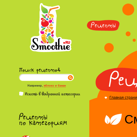
Например,
яблоко и банан
Главная стран
С