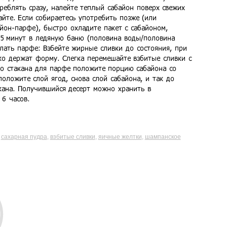
,
сахарная пудра
,
взбитые сливки
,
яичные желтки
,
шампанское