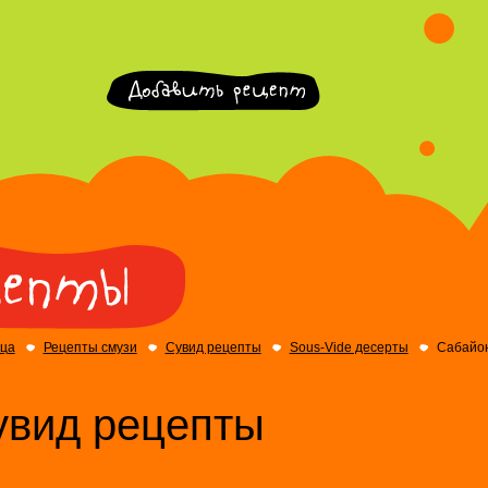
ица
Рецепты смузи
Сувид рецепты
Sous-Vide десерты
Сабайон
увид рецепты