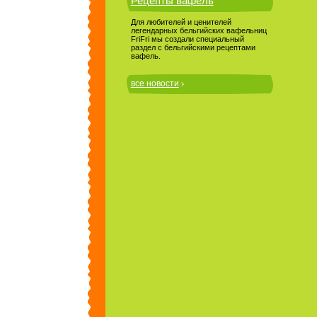
Рецепты вафель
Для любителей и ценителей
легендарных бельгийских вафельниц
FriFri мы создали специальный
раздел с бельгийскими рецептами
вафель.
все новости