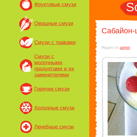
S
Фруктовые смузи
Овощные смузи
Сабайон-
Смузи с травами
Рецепт от
admin
Смузи с
молочными
продуктами и их
заменителями
Горячие смузи
Холодные смузи
Лечебные смузи