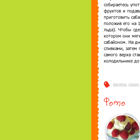
малина
,
сахар