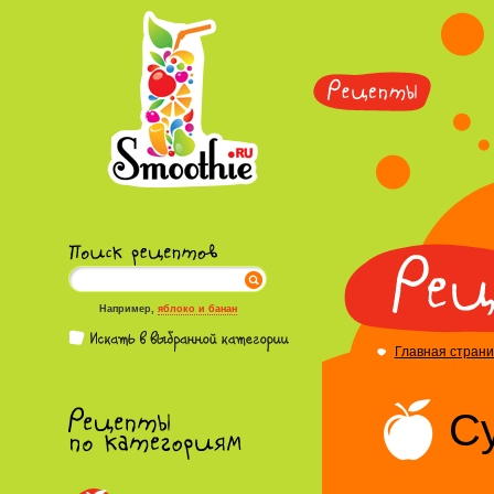
Например,
яблоко и банан
Главная стран
С