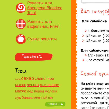
Рецепты для
блендера Blendtec
Total
Рецепты для
вафельниц FriFri
Сувид рецепты
сахар
сливочное
соль
масло
чеснок
оливковое
масло
лед
перец
молоко
лук
банан
лимонный сок
показать