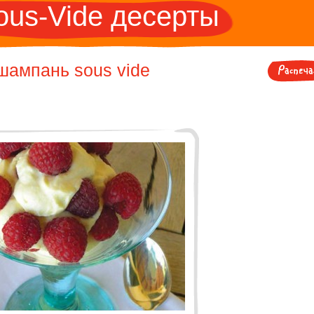
ous-Vide десерты
шампань sous vide