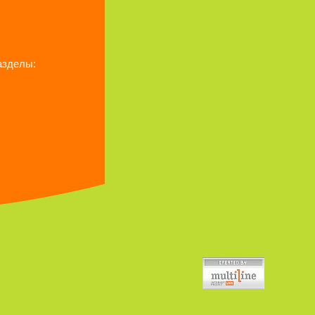
азделы: