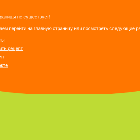
траницы не существует!
аем перейти на главную страницу или посмотреть следующие р
ты
ить рецепт
ин
екте