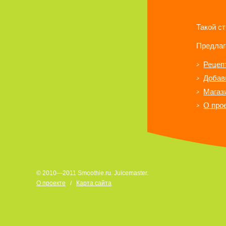
Такой с
Предлаг
Рецеп
Добав
Магаз
О про
© 2010—2011 Smoothie.ru. Juicemaster.
О проекте
/
Карта сайта