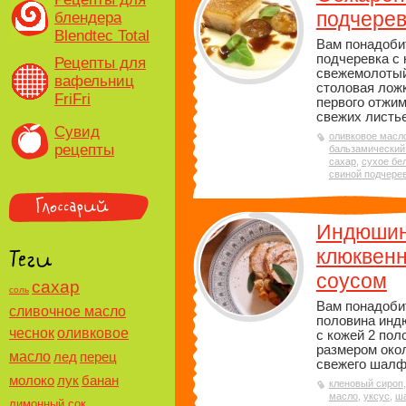
подчерев
блендера
Blendtec Total
Вам понадобит
подчеревка с 
Рецепты для
свежемолотый
вафельниц
столовая ложк
FriFri
первого отжим
свежих листье
Сувид
оливковое масл
рецепты
бальзамический
сахар
,
сухое бе
свиной подчере
Индюшина
клюквен
соусом
сахар
соль
Вам понадоби
сливочное масло
половина индю
чеснок
оливковое
с кожей 2 пол
размером окол
масло
лед
перец
свежего шалфе
молоко
лук
банан
кленовый сироп
масло
,
уксус
,
ш
лимонный сок