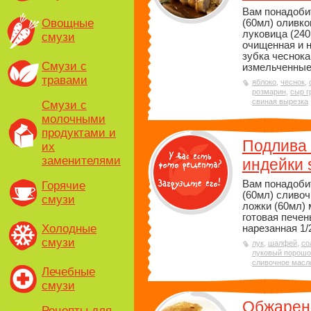
Вам понадоби
Овощные
(60мл) оливко
луковица (240
смузи
очищенная и 
зубка чеснока
Смузи с
измельченные.
травами
яблоко
,
чеснок
,
розмарин
,
сыр г
свиная вырезка
Смузи с
молочными
продуктами и
Подлива 
их
заменителями
индейки 
Вам понадоби
Горячие
(60мл) сливоч
смузи
ложки (60мл) 
готовая печен
Холодные
нарезанная 1/2
смузи
лук
,
шалфей
,
со
луковый порошо
сливочное масл
Лечебные
смузи
Обжарен
Рецепты для