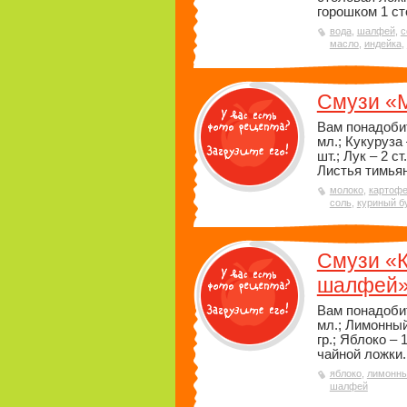
горошком 1 ст
вода
,
шалфей
,
с
масло
,
индейка
,
Смузи «
Вам понадоби
мл.; Кукуруза 
шт.; Лук – 2 ст
Листья тимьяна
молоко
,
картоф
соль
,
куриный б
Смузи «
шалфей
Вам понадобит
мл.; Лимонный 
гр.; Яблоко –
чайной ложки.
яблоко
,
лимонны
шалфей