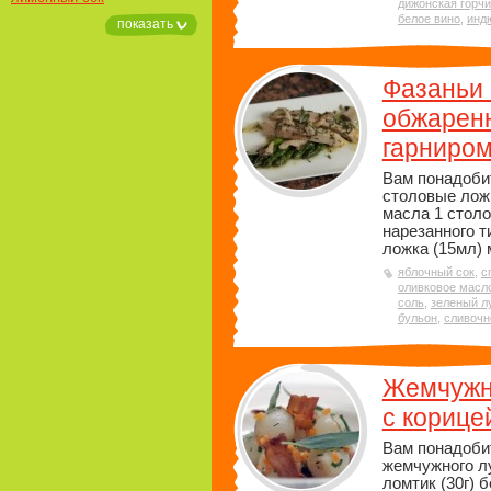
дижонская горч
белое вино
,
инд
показать
Фазаньи 
обжаренн
гарниро
Вам понадоби
столовые ложк
масла 1 столо
нарезанного т
ложка (15мл) 
яблочный сок
,
с
оливковое масл
соль
,
зеленый л
бульон
,
сливочн
Жемчужны
с корице
Вам понадобит
жемчужного л
ломтик (30г) 