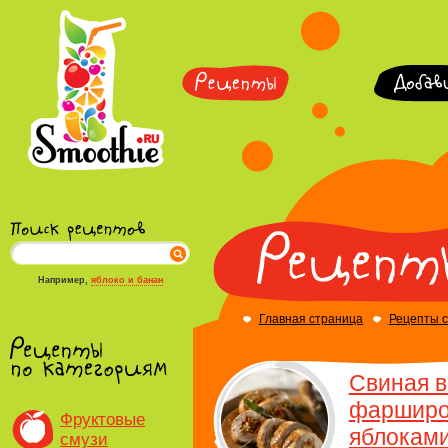
Например,
яблоко и банан
Главная страница
Рецепты 
Свиная в
фарширо
Фруктовые
яблокам
смузи