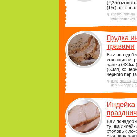
(2,25г) молот
(15г) несолено
корица
,
тимьян
,
жемчужный лук
Грудка и
травами
Вам понадобит
индюшиной гру
чашки (480мл
(60мл) кошерн
черного перца
вода
,
чеснок
,
ол
черный перец
,
с
Индейка
праздни
Вам понадобитс
тушка индейки
столовых ложе
столовая ложк